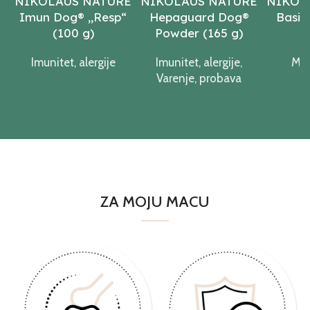
NIKOLAUS NATURE
NIKOLAUS NATURE
NIKOL
Imun Dog® „Resp“
Hepaguard Dog®
Basic
(100 g)
Powder (165 g)
(
Imunitet, alergije
Imunitet, alergije
,
Mul
рсд
Varenje, probava
рсд
ZA MOJU MACU