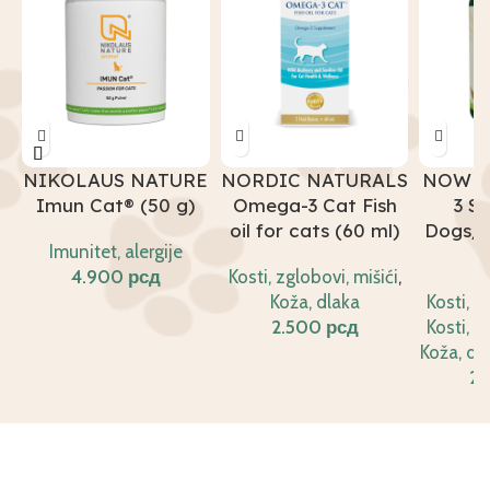
NIKOLAUS NATURE
NORDIC NATURALS
NOW P
Imun Cat® (50 g)
Omega-3 Cat Fish
3 S
oil for cats (60 ml)
Dogs/C
Imunitet, alergije
k
рсд
Kosti, zglobovi, mišići
,
Koža, dlaka
Kosti, z
рсд
Kosti, z
Koža, dl