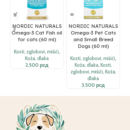
NORDIC NATURALS
NORDIC NATURALS
N
Omega-3 Cat Fish oil
Omega-3 Pet Cats
for cats (60 ml)
and Small Breed
D
Dogs (60 ml)
Kosti, zglobovi, mišići
,
Koža, dlaka
Kosti, zglobovi, mišići
,
K
рсд
Koža, dlaka
,
Kosti,
zglobovi, mišići
,
Koža,
z
dlaka
рсд