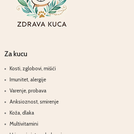
Za kucu
Kosti, zglobovi, mišići
Imunitet, alergije
Varenje, probava
Anksioznost, smirenje
Koža, dlaka
Multivitamini