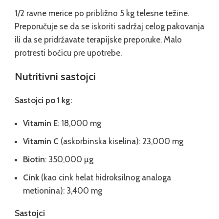
1/2 ravne merice po približno 5 kg telesne težine.
Preporučuje se da se iskoriti sadržaj celog pakovanja
ili da se pridržavate terapijske preporuke. Malo
protresti bočicu pre upotrebe.
Nutritivni sastojci
Sastojci po 1 kg:
Vitamin E
: 18,000 mg
Vitamin C
(askorbinska kiselina): 23,000 mg
Biotin
: 350,000 µg
Cink
(kao cink helat hidroksilnog analoga
metionina): 3,400 mg
Sastojci