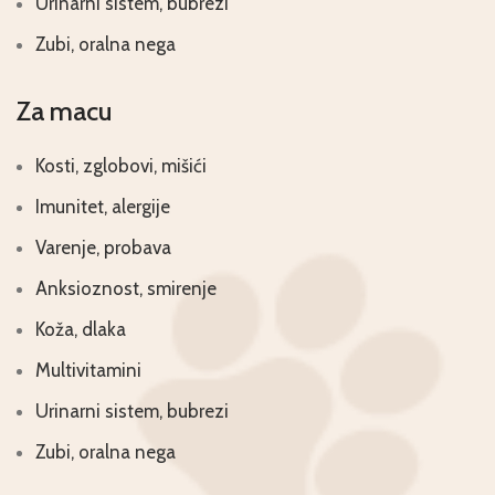
Urinarni sistem, bubrezi
Zubi, oralna nega
Za macu
Kosti, zglobovi, mišići
Imunitet, alergije
Varenje, probava
Anksioznost, smirenje
Koža, dlaka
Multivitamini
Urinarni sistem, bubrezi
Zubi, oralna nega