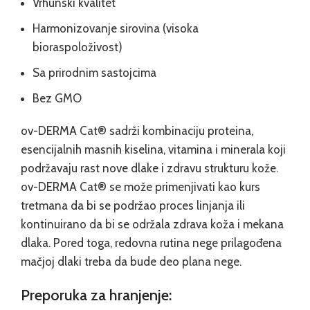
Vrhunski kvalitet
Harmonizovanje sirovina (visoka
bioraspoloživost)
Sa prirodnim sastojcima
Bez GMO
ov-DERMA Cat® sadrži kombinaciju proteina,
esencijalnih masnih kiselina, vitamina i minerala koji
podržavaju rast nove dlake i zdravu strukturu kože.
ov-DERMA Cat® se može primenjivati kao kurs
tretmana da bi se podržao proces linjanja ili
kontinuirano da bi se održala zdrava koža i mekana
dlaka. Pored toga, redovna rutina nege prilagođena
mačjoj dlaki treba da bude deo plana nege.
Preporuka za hranjenje: