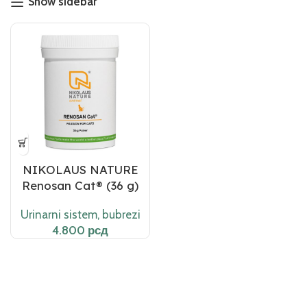
Show sidebar
NIKOLAUS NATURE
Renosan Cat® (36 g)
Urinarni sistem, bubrezi
рсд