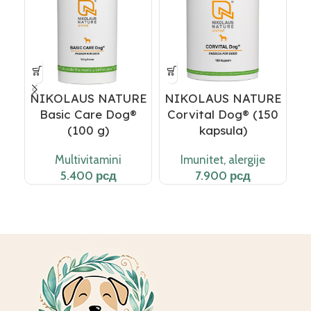
NIKOLAUS NATURE
NIKOLAUS NATURE
N
Basic Care Dog®
Corvital Dog® (150
Co
(100 g)
kapsula)
Multivitamini
Imunitet, alergije
рсд
рсд