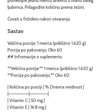
pomešajte jednu mericu dnevno u hranu vašeg
ljubimca. Prilagodite količinu prema težini.
Čuvati u frižideru nakon otvaranja.
Sastav
Veličina porcije: 1 merica (približno 1.620 g)
Porcija po pakovanju: Oko 60
## Informacije o suplementu
**Veličina porcije:** 1 merica (približno 1.620 g)
**Porcija po pakovanju:** Oko 60
| Količina po porciji | % Dnevna vrednost |
|——————–|——————|
| Vitamin C | 50 mg |
| Vitamin E | 16.8 mg |