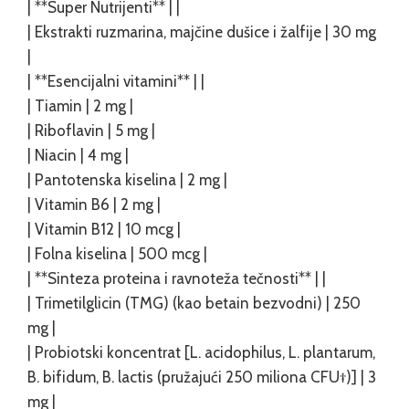
| **Super Nutrijenti** | |
| Ekstrakti ruzmarina, majčine dušice i žalfije | 30 mg
|
| **Esencijalni vitamini** | |
| Tiamin | 2 mg |
| Riboflavin | 5 mg |
| Niacin | 4 mg |
| Pantotenska kiselina | 2 mg |
| Vitamin B6 | 2 mg |
| Vitamin B12 | 10 mcg |
| Folna kiselina | 500 mcg |
| **Sinteza proteina i ravnoteža tečnosti** | |
| Trimetilglicin (TMG) (kao betain bezvodni) | 250
mg |
| Probiotski koncentrat [L. acidophilus, L. plantarum,
B. bifidum, B. lactis (pružajući 250 miliona CFU†)] | 3
mg |