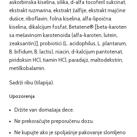
askorbinska kiselina, silika, d-alfa tocoferil sukcinat,
ekstrakt ruzmarina, ekstrakt žalfije, ekstrakt majčine
dušice, riboflavin, folna kiselina, alfa-lipoična
kiselina, dikalcijum fosfat, Betatene® [beta-karoten
sa mešavinom karotenoida (alfa-karoten, lutein,
zeaksantin)], probiotici (L. acidophilus, L. plantarum,
B. bifidum, B. lactis), niacin, d-kalcijum pantotenat,
piridoksin HCl, tiamin HCl, paradajz, maltodekstrin,
metilkobalamin.
Sadrži ribu (tilapija).
Upozorenja
Držite van domašaja dece.
Ne prekoračujte preporučenu dozu.
Ne kupujte ako je spoljašnje pakovanje slomljeno