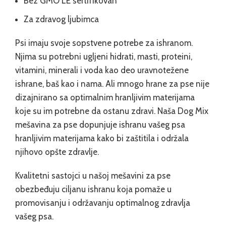
Bez GMO LE sertifikovan
Za zdravog ljubimca
Psi imaju svoje sopstvene potrebe za ishranom.
Njima su potrebni ugljeni hidrati, masti, proteini,
vitamini, minerali i voda kao deo uravnotežene
ishrane, baš kao i nama. Ali mnogo hrane za pse nije
dizajnirano sa optimalnim hranljivim materijama
koje su im potrebne da ostanu zdravi. Naša Dog Mix
mešavina za pse dopunjuje ishranu vašeg psa
hranljivim materijama kako bi zaštitila i održala
njihovo opšte zdravlje.
Kvalitetni sastojci u našoj mešavini za pse
obezbeđuju ciljanu ishranu koja pomaže u
promovisanju i održavanju optimalnog zdravlja
vašeg psa.