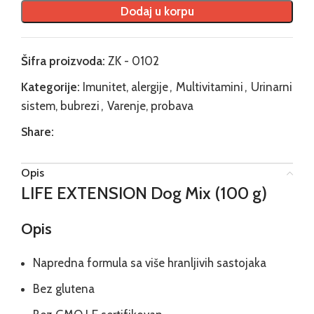
Dodaj u korpu
Šifra proizvoda:
ZK - 0102
Kategorije:
Imunitet, alergije
,
Multivitamini
,
Urinarni
sistem, bubrezi
,
Varenje, probava
Share:
Opis
LIFE EXTENSION Dog Mix (100 g)
Opis
Napredna formula sa više hranljivih sastojaka
Bez glutena