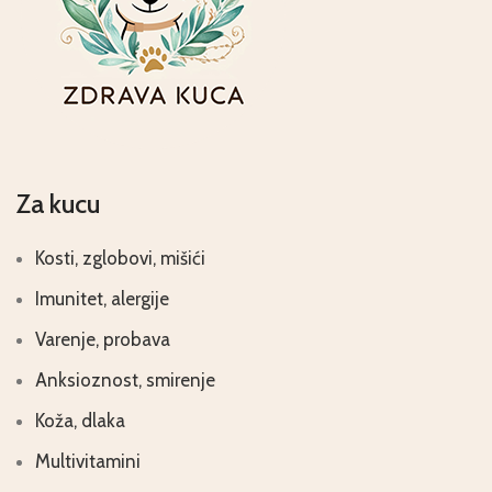
Za kucu
Kosti, zglobovi, mišići
Imunitet, alergije
Varenje, probava
Anksioznost, smirenje
Koža, dlaka
Multivitamini