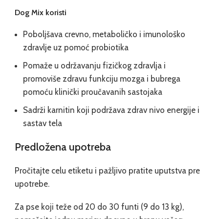
Dog Mix koristi
Poboljšava crevno, metaboličko i imunološko
zdravlje uz pomoć probiotika
Pomaže u održavanju fizičkog zdravlja i
promoviše zdravu funkciju mozga i bubrega
pomoću klinički proučavanih sastojaka
Sadrži karnitin koji podržava zdrav nivo energije i
sastav tela
Predložena upotreba
Pročitajte celu etiketu i pažljivo pratite uputstva pre
upotrebe.
Za pse koji teže od 20 do 30 funti (9 do 13 kg),