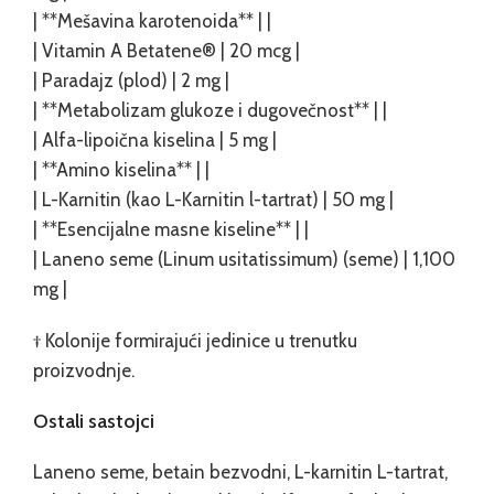
| **Mešavina karotenoida** | |
| Vitamin A Betatene® | 20 mcg |
| Paradajz (plod) | 2 mg |
| **Metabolizam glukoze i dugovečnost** | |
| Alfa-lipoična kiselina | 5 mg |
| **Amino kiselina** | |
| L-Karnitin (kao L-Karnitin l-tartrat) | 50 mg |
| **Esencijalne masne kiseline** | |
| Laneno seme (Linum usitatissimum) (seme) | 1,100
mg |
† Kolonije formirajući jedinice u trenutku
proizvodnje.
Ostali sastojci
Laneno seme, betain bezvodni, L-karnitin L-tartrat,