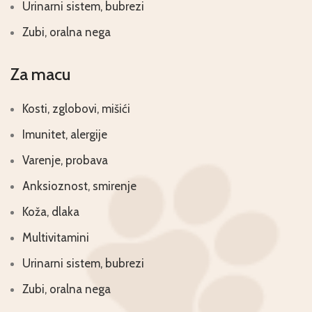
Urinarni sistem, bubrezi
Zubi, oralna nega
Za macu
Kosti, zglobovi, mišići
Imunitet, alergije
Varenje, probava
Anksioznost, smirenje
Koža, dlaka
Multivitamini
Urinarni sistem, bubrezi
Zubi, oralna nega