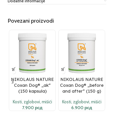
Dodatne informacije
Povezani proizvodi
SO
NIKOLAUS NATURE
NIKOLAUS NATURE
N
Coxan Dog® „ak“
Coxan Dog® „before
O
(150 kapsula)
and after“ (150 g)
Kosti, zglobovi, mišići
Kosti, zglobovi, mišići
рсд
рсд
K