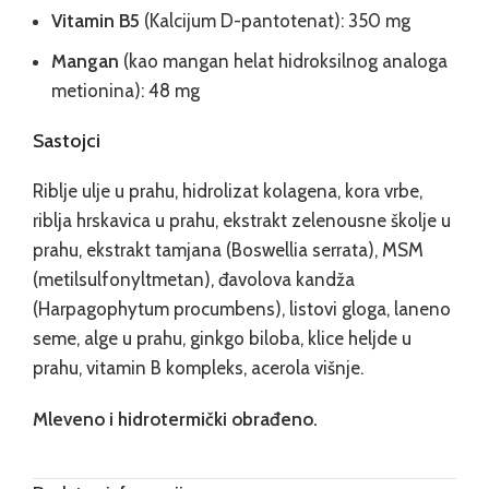
Vitamin B5
(Kalcijum D-pantotenat): 350 mg
Mangan
(kao mangan helat hidroksilnog analoga
metionina): 48 mg
Sastojci
Riblje ulje u prahu, hidrolizat kolagena, kora vrbe,
riblja hrskavica u prahu, ekstrakt zelenousne školje u
prahu, ekstrakt tamjana (Boswellia serrata), MSM
(metilsulfonyltmetan), đavolova kandža
(Harpagophytum procumbens), listovi gloga, laneno
seme, alge u prahu, ginkgo biloba, klice heljde u
prahu, vitamin B kompleks, acerola višnje.
Mleveno i hidrotermički obrađeno.