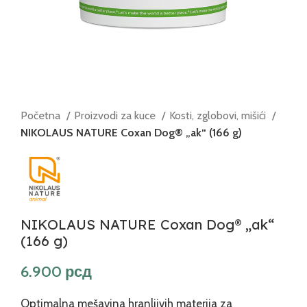
Početna
Proizvodi za kuce
Kosti, zglobovi, mišići
NIKOLAUS NATURE Coxan Dog® „ak“ (166 g)
NIKOLAUS NATURE Coxan Dog® „ak“
(166 g)
рсд
Optimalna mešavina hranljivih materija za