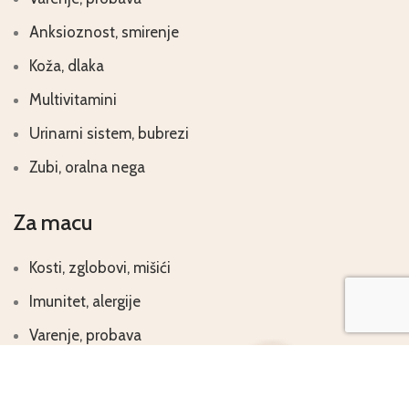
Anksioznost, smirenje
Koža, dlaka
Multivitamini
Urinarni sistem, bubrezi
Zubi, oralna nega
Za macu
Kosti, zglobovi, mišići
Imunitet, alergije
Varenje, probava
Anksioznost, smirenje
Koža, dlaka